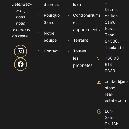
–
Détendez-
de nous
luxe
District
vous,
›
Pourquoi
›
Condominiums
de Koh
nous
Samui,
Samui
et
nous
Surat
occupons
appartements
›
Notre
Thani
du reste.
équipe
›
Terrains
84330,
Thaïlande
›
Contact
›
Toutes
les
📞
+66 98
818
propriétés
9839
📧
contact@ma
stone-
real-
estate.com
🕐
Lun-
Sam :
9h-18h