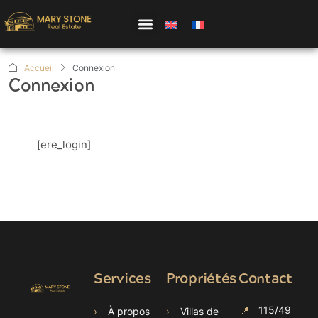
PROPRIÉTÉS
Accueil
Connexion
Connexion
POURQUOI SAMUI
NOTRE ÉQUIPE
[ere_login]
À PROPOS DE NOUS
Services
Propriétés
Contact
📍
115/49
›
À propos
›
Villas de